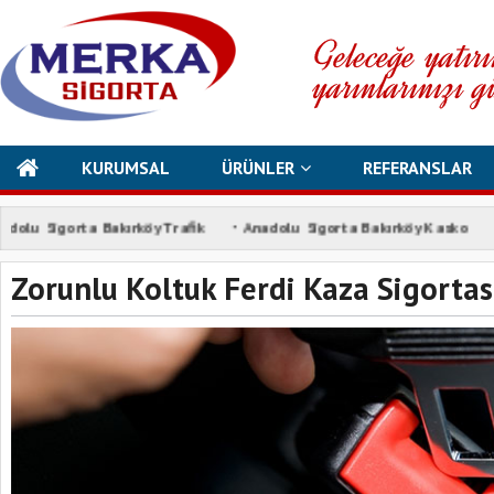
KURUMSAL
ÜRÜNLER
REFERANSLAR
·
·
u Sigorta Bakırköy Trafik
Anadolu Sigorta Bakırköy Kasko
An
Zorunlu Koltuk Ferdi Kaza Sigortas