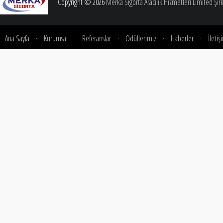
Copyright © 2026
Merka Sigorta Aracılık Hizmetleri Limited Şirk
Ana Sayfa
·
Kurumsal
·
Referanslar
·
Ödüllerimiz
·
Haberler
·
İletiş