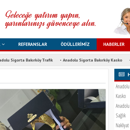
R
REFERANSLAR
ÖDÜLLERİMİZ
HABERLER
·
·
a Bakırköy Trafik
Anadolu Sigorta Bakırköy Kasko
Anadolu Si
Anadolu 
Kasko
Anadolu 
Sağlık
Nakliyat