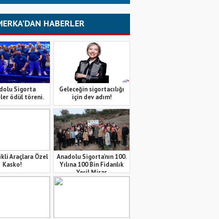
MERKA'DAN HABERLER
dolu Sigorta
Geleceğin sigortacılığı
ler ödül töreni.
için dev adım!
ikli Araçlara Özel
Anadolu Sigorta’nın 100.
Kasko!
Yılına 100 Bin Fidanlık
Yeşil Miras