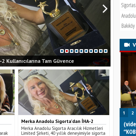
Sigortas
Anadolu 
Bakıköy
V
-2 Kullanıcılarına Tam Güvence
1
2
Merka Anadolu Sigorta’dan İHA-2
 DJI
(video)Bodrum Yalıkavak’ta
(vide
Kullanıcılarına Tam Güvence
Merka Anadolu Sigorta Aracılık Hizmetleri
Motoryat Yangını!
“KOBİ
arak
Limited Şirketi, 40 yıllık deneyimiyle sigorta