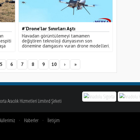
#'Drone'lar Sınırları Aştı
an
Havadan görüntülemeyi tamamen
espiti
değiştiren teknoloji dünyasının son
aşa
dönemine damgasını vuran drone modelleri,
günümüzde artık birçok farklı alanda yer
alıyor ve hayatı oldukça kolaylaştırıyor.
5
6
7
8
9
10
›
»
rta Aracılık Hizmetleri Limited Şirketi
üllerimiz
·
Haberler
·
İletişim