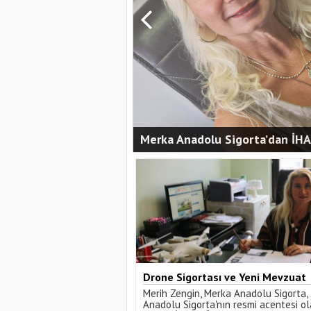
Merka Anadolu Sigorta’dan İHA
Drone Sigortası ve Yeni Mevzuat
( video)Hayat Kurtaran Drone
Düzenlemeleri
Merih Zengin, Merka Anadolu Sigorta,
Matrice 30
Anadolu Sigorta'nın resmi acentesi ol