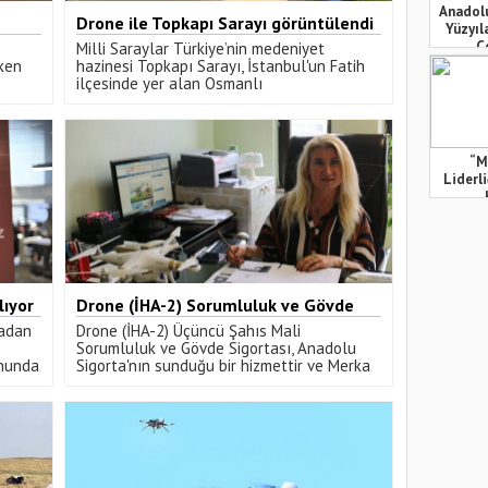
Anadolu
Drone ile Topkapı Sarayı görüntülendi
Yüzyıl
Ç
Milli Saraylar Türkiye’nin medeniyet
rken
hazinesi Topkapı Sarayı, İstanbul'un Fatih
ilçesinde yer alan Osmanlı
İmparatorluğu'nun başkenti olan
İstanbul'da bulunan tarihi bir saray
kompleksidir.
“M
Liderli
lıyor
Drone (İHA-2) Sorumluluk ve Gövde
Sigortası
madan
Drone (İHA-2) Üçüncü Şahıs Mali
Sorumluluk ve Gövde Sigortası, Anadolu
onunda
Sigorta'nın sunduğu bir hizmettir ve Merka
Anadolu Sigorta bu sigortanın resmi ve
yetkili bir acentesidir.