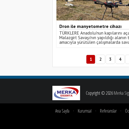
Dron ile manyetometre cihazı
kullanıldı
TÜRKLERE Anadolu'nun kapılarını aç
Malazgirt Savaşı'nın yapıldığı alanın t
amacıyla yürütülen çalışmalarda sav
ait objelerin tespiti için dron ile
manyetometre cihazı kullanıldı.
1
2
3
4
Copyright © 2026
Merka Sigo
Ana Sayfa
·
Kurumsal
·
Referanslar
·
Öd