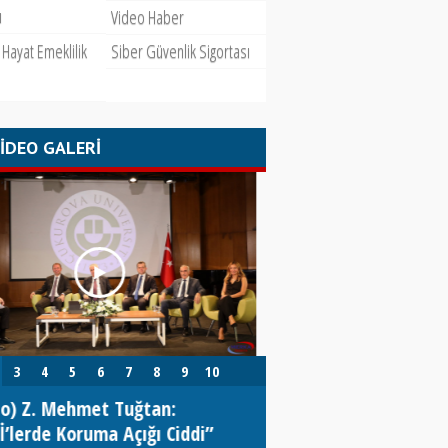
ı
Video Haber
Hayat Emeklilik
Siber Güvenlik Sigortası
İDEO GALERİ
3
4
5
6
7
8
9
10
o) Z. Mehmet Tuğtan:
video “Merih Zengin 
’lerde Koruma Açığı Ciddi”
Yıllık Sigorta Destanı