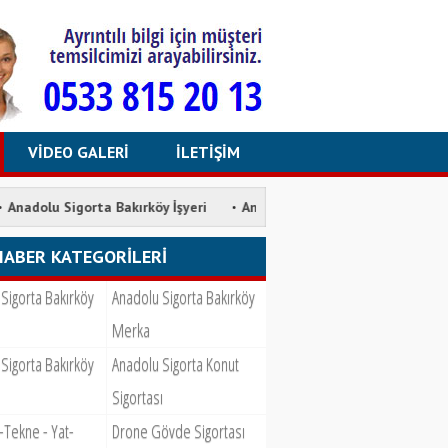
VİDEO GALERİ
İLETİŞİM
·
·
gorta Bakırköy İşyeri
Anadolu Sigorta Bakırköy Merka
Anadol
HABER KATEGORİLERİ
Sigorta Bakırköy
Anadolu Sigorta Bakırköy
Merka
Sigorta Bakırköy
Anadolu Sigorta Konut
Sigortası
 -Tekne - Yat-
Drone Gövde Sigortası