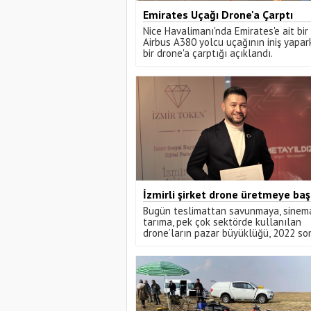
Emirates Uçağı Drone'a Çarptı
Nice Havalimanı'nda Emirates'e ait bir
Airbus A380 yolcu uçağının iniş yapa
bir drone'a çarptığı açıklandı.
İzmirli şirket drone üretmeye baş
Bugün teslimattan savunmaya, sine
tarıma, pek çok sektörde kullanılan
drone’ların pazar büyüklüğü, 2022 s
30 milyar dolar oldu.