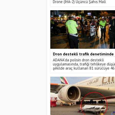
Drone (İHA-2) Üçüncü Şahıs Mali
Sorumluluk ve Gövde Sigortası hizmet
sunuyor.
Dron destekli trafik denetiminde
sürücüye 462 bin TL ceza
ADANA'da polisin dron destekli
uygulamasında, trafiği tehlikeye düş
şekilde araç kullanan 81 sürücüye 46
800 TL ceza kesildi.