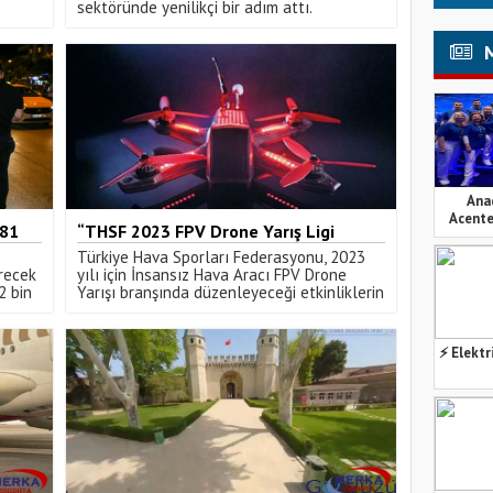
sektöründe yenilikçi bir adım attı.
i
Ana
Acente
 81
“THSF 2023 FPV Drone Yarış Ligi
Takvimi Açıklandı“
Türkiye Hava Sporları Federasyonu, 2023
ürecek
yılı için İnsansız Hava Aracı FPV Drone
2 bin
Yarışı branşında düzenleyeceği etkinliklerin
takvimini açıkladı.
⚡ Elektr