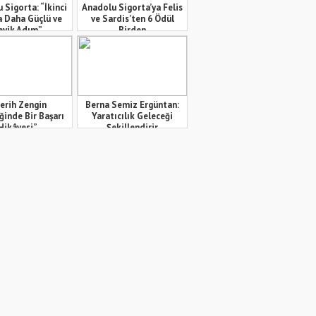
 Sigorta: “İkinci
Anadolu Sigorta’ya Felis
a Daha Güçlü ve
ve Sardis’ten 6 Ödül
evik Adım”
Birden
erih Zengin
Berna Semiz Ergüntan:
ğinde Bir Başarı
Yaratıcılık Geleceği
Hikâyesi”
Şekillendirir