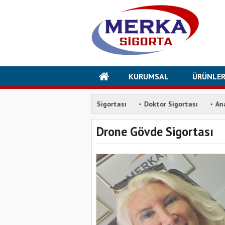
KURUMSAL
ÜRÜNLE
·
·
·
mluluk
Avukat Sigortası
Doktor Sigortası
Anadolu Sigort
Drone Gövde Sigortası